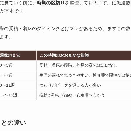
に見ていく前に、
時期の区切り
を整理しておきます。妊娠週数
のが基本です。
際の受精・着床のタイミングとはズレがあるため、まずこの数
ます。
週数の目安
この時期のおおまかな状態
0〜3週
受精・着床の段階。外見の変化はほぼなし
4〜7週
生理の遅れで気づきやすい。検査薬で陽性が出始
8〜11週
つわりがピークを迎える人が多い
12〜15週
症状が和らぎ始め、安定期へ向かう
）との違い