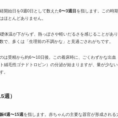
経開始日を0週0日として数えた
0〜3週目
を指します。この時
はほとんどありません。
基礎体温が下がらず、熱っぽさや軽いだるさを感じることがあ
数で、多くは「生理前の不調かな」と見過ごされがちです。
のは受精から約6〜10日後。この着床時に、ごくわずかな出血
ヒト絨毛性ゴナドトロピン）の分泌が始まりますが、量が少ない
す。
15週）
娠4週〜15週
を指します。赤ちゃんの主要な器官が形成される