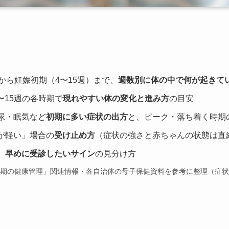
から妊娠初期（4〜15週）まで、
週数別に体の中で何が起きて
2〜15週の各時期で
現れやすい体の変化と進み方
の目安
尿・眠気など
初期に多い症状の出方
と、ピーク・落ち着く時期
が軽い」場合の
受け止め方
（症状の強さと赤ちゃんの状態は直
、
早めに受診したいサイン
の見分け方
妊娠期の健康管理」関連情報・各自治体の母子保健資料を参考に整理（症