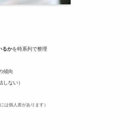
いるか
を時系列で整理
の傾向
結しない）
状には個人差があります）