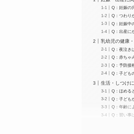
Q：妊娠の
Q：つわり
Q：妊娠中
Q：出産に
乳幼児の健康
Q：夜泣き
Q：赤ちゃ
Q：予防接
Q：子ども
生活・しつけ
Q：ほめる
Q：子ども
Q：年齢に
Q：習い事