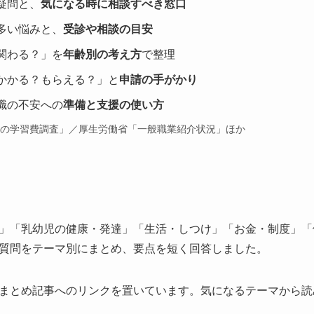
疑問と、
気になる時に相談すべき窓口
多い悩みと、
受診や相談の目安
関わる？」を
年齢別の考え方
で整理
かかる？もらえる？」と
申請の手がかり
職の不安への
準備と支援の使い方
供の学習費調査」／厚生労働省「一般職業紹介状況」ほか
」「乳幼児の健康・発達」「生活・しつけ」「お金・制度」「
質問をテーマ別にまとめ、要点を短く回答しました。
まとめ記事へのリンクを置いています。気になるテーマから読