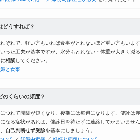
はどうすれば？
それぞれで、軽い方もいれば食事がとれないほど重い方もいま
といった工夫が基本ですが、水分もとれない・体重が大きく減
科に相談
してください。
妊娠と食事
どのくらいの頻度？
むにつれて間隔が短くなり、後期には毎週になります。健診は
気になる症状があれば、健診日を待たずに連絡してかまいませ
め、
自己判断せず受診
を基本にしましょう。
ついて
／
妊娠中毒症
／
妊娠と病気について