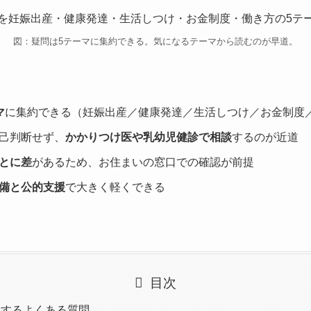
図：疑問は5テーマに集約できる。気になるテーマから読むのが早道。
マ
に集約できる（妊娠出産／健康発達／生活しつけ／お金制度
己判断せず、
かかりつけ医や乳幼児健診で相談
するのが近道
とに差
があるため、お住まいの窓口での確認が前提
備と公的支援
で大きく軽くできる
目次
関するよくある質問