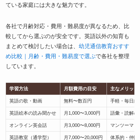
ている家庭には大きな魅力です。
各社で月齢対応・費用・難易度が異なるため、比
較してから選ぶのが安全です。英語以外の知育も
まとめて検討したい場合は、
幼児通信教育おすす
め比較｜月齢・費用・難易度で選ぶ
で各社を整理
しています。
学習方法
月額費用の目安
主なメリット
英語の歌・動画
無料〜数百円
手軽・毎日続
英語絵本の読み聞かせ
月1,000〜3,000円
語彙・読解の
オンライン英会話
月3,000〜8,000円
マンツーマン
英語教室（通学型）
月7,000〜20,000円
体系的・仲間