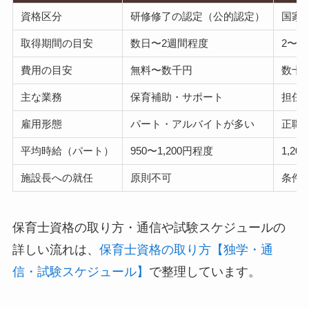
資格区分
研修修了の認定（公的認定）
国家
取得期間の目安
数日〜2週間程度
2〜4
費用の目安
無料〜数千円
数十
主な業務
保育補助・サポート
担任
雇用形態
パート・アルバイトが多い
正職
平均時給（パート）
950〜1,200円程度
1,20
施設長への就任
原則不可
条件
保育士資格の取り方・通信や試験スケジュールの
詳しい流れは、
保育士資格の取り方【独学・通
信・試験スケジュール】
で整理しています。