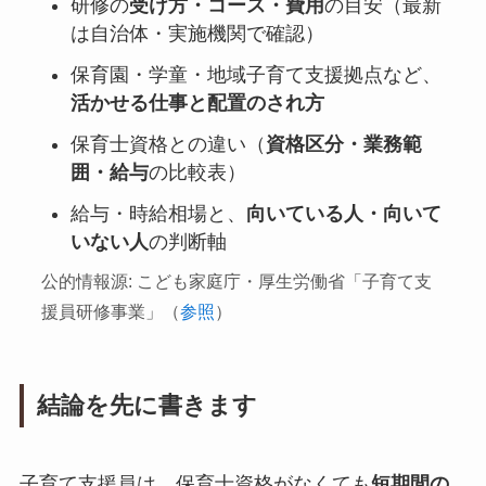
研修の
受け方・コース・費用
の目安（最新
は自治体・実施機関で確認）
保育園・学童・地域子育て支援拠点など、
活かせる仕事と配置のされ方
保育士資格との違い（
資格区分・業務範
囲・給与
の比較表）
給与・時給相場と、
向いている人・向いて
いない人
の判断軸
公的情報源: こども家庭庁・厚生労働省「子育て支
援員研修事業」（
参照
）
結論を先に書きます
子育て支援員は、保育士資格がなくても
短期間の