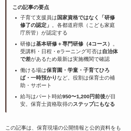
この記事の要点
子育て支援員は
国家資格ではなく「研修
修了の認定」
。各都道府県（こども家庭
庁所管）が認定する
研修は
基本研修＋専門研修（4コース）
。
受講料・日程・eラーニング可否は
自治体
で差
があるため最新は実施機関で確認
働ける場は
保育園・学童・子育てひろ
ば・一時預かり
など。役割は保育士の補
助・サポート
給与はパート時給
950〜1,200円前後
が目
安。保育士資格取得の
ステップにもなる
この記事は、保育現場の公開情報と公的資料をも