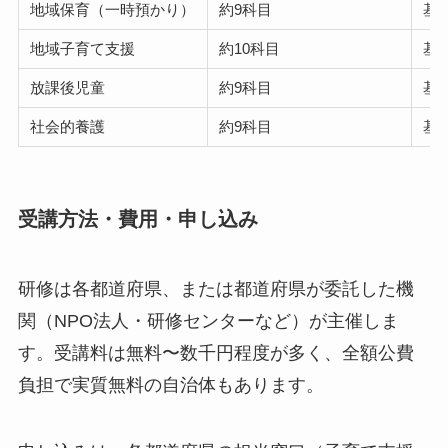
地域保育（一時預かり）
約9科目
基本
地域子育て支援
約10科目
基本
放課後児童
約9科目
基本
社会的養護
約9科目
基本
受講方法・費用・申し込み
研修は各都道府県、または都道府県が委託した機
関（NPO法人・研修センターなど）が主催しま
す。受講料は無料〜数千円程度が多く、全額公費
負担で実質無料の自治体もあります。