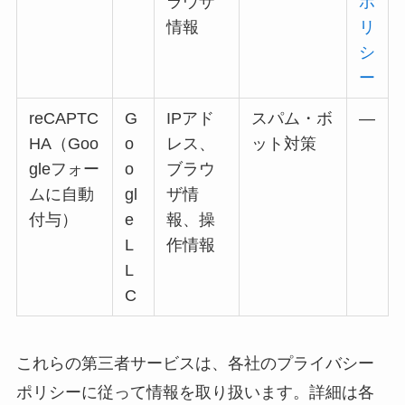
ラウザ
ポ
情報
リ
シ
ー
reCAPTC
G
IPアド
スパム・ボ
—
HA（Goo
o
レス、
ット対策
gleフォー
o
ブラウ
ムに自動
gl
ザ情
付与）
e
報、操
L
作情報
L
C
これらの第三者サービスは、各社のプライバシー
ポリシーに従って情報を取り扱います。詳細は各