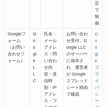
定
で
制
御
Googleフ
G
氏名・
お問い合わ
G
ォーム
o
メール
せ受付。G
o
（お問い
o
アドレ
oogle LLC
o
合わせフ
gl
ス・問
のサーバー
gl
ォーム）
e
い合わ
に保存さ
e
L
せ内
れ、運営者
プ
L
容・送
が Google
ラ
C
信時
スプレッド
イ
刻・IP
シート経由
バ
アドレ
で確認
シ
ス・ブ
ー