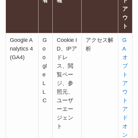
者
報
ト
ア
ウ
ト
Google A
G
Cookie I
アクセス解
G
nalytics 4
o
D、IPア
析
A
(GA4)
o
ドレ
オ
gl
ス、閲
プ
e
覧ペー
ト
L
ジ、参
ア
L
照元、
ウ
C
ユーザ
ト
ーエー
ア
ジェン
ド
ト
オ
ン