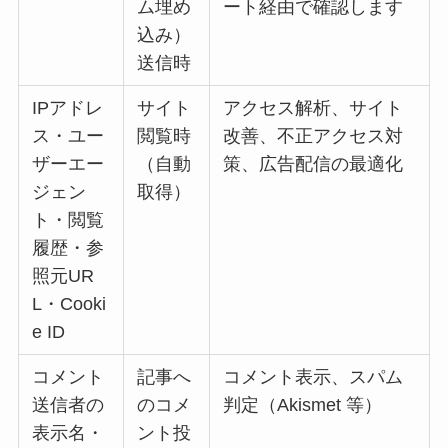
ム埋め
ート経由で確認します
込み）
送信時
IPアドレ
サイト
アクセス解析、サイト
ス・ユー
閲覧時
改善、不正アクセス対
ザーエー
（自動
策、広告配信の最適化
ジェン
取得）
ト・閲覧
履歴・参
照元UR
L・Cooki
e ID
コメント
記事へ
コメント表示、スパム
送信者の
のコメ
判定（Akismet 等）
表示名・
ント投