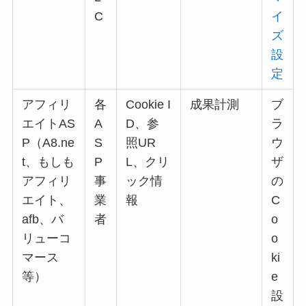
C
イ
ズ
設
定
アフィリ
各
Cookie I
成果計測
ブ
エイトAS
A
D、参
ラ
P（A8.ne
S
照UR
ウ
t、もしも
P
L、クリ
ザ
アフィリ
事
ック情
の
エイト、
業
報
C
afb、バ
者
o
リューコ
o
マース
ki
等）
e
設