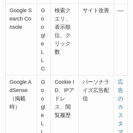
Google S
G
検索ク
サイト改善
—
earch Co
o
エリ、
nsole
o
表示順
gl
位、ク
e
リック
L
数
L
C
Google A
G
Cookie I
パーソナラ
広
dSense
o
D、IPア
イズ広告配
告
（掲載
o
ドレ
信
の
時）
gl
ス、閲
カ
e
覧履歴
ス
L
タ
L
マ