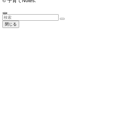
©
子育てNotes.
閉じる