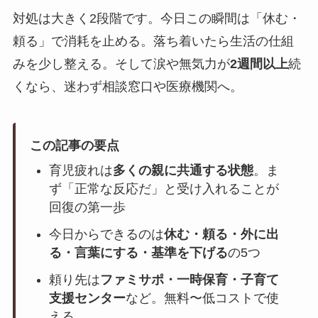
対処は大きく2段階です。今日この瞬間は「休む・
頼る」で消耗を止める。落ち着いたら生活の仕組
みを少し整える。そして涙や無気力が
2週間以上
続
くなら、迷わず相談窓口や医療機関へ。
この記事の要点
育児疲れは
多くの親に共通する状態
。ま
ず「正常な反応だ」と受け入れることが
回復の第一歩
今日からできるのは
休む・頼る・外に出
る・言葉にする・基準を下げる
の5つ
頼り先は
ファミサポ・一時保育・子育て
支援センター
など。無料〜低コストで使
える