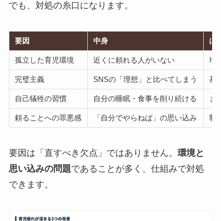
でも、対処の糸口になります。
要因
中身
ほ
孤立した育児環境
近くに頼れる人がいない
地
完璧主義
SNSの「理想」と比べてしまう
基
自己犠牲の習慣
自分の睡眠・食事を削り続ける
ま
頼ることへの罪悪感
「自分でやらねば」の思い込み
制
要因は「直すべき欠点」ではありません。
環境と
思い込みの問題
であることが多く、仕組みで対処
できます。