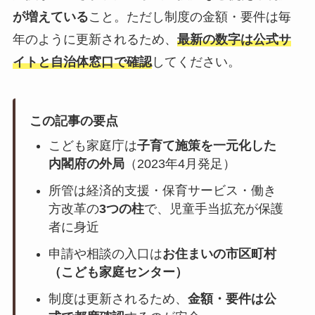
が増えている
こと。ただし制度の金額・要件は毎
年のように更新されるため、
最新の数字は公式サ
イトと自治体窓口で確認
してください。
この記事の要点
こども家庭庁は
子育て施策を一元化した
内閣府の外局
（2023年4月発足）
所管は経済的支援・保育サービス・働き
方改革の
3つの柱
で、児童手当拡充が保護
者に身近
申請や相談の入口は
お住まいの市区町村
（こども家庭センター）
制度は更新されるため、
金額・要件は公