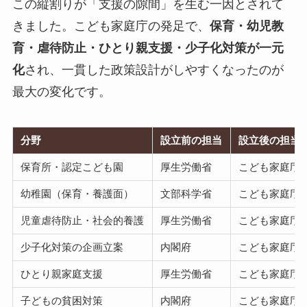
この縦割りが「支援の隙間」を生む一因とされて
きました。こども家庭庁の発足で、
保育・幼児教
育・虐待防止・ひとり親支援・少子化対策が一元
化
され、一貫した政策設計がしやすくなったのが
最大の変化です。
分野
設立前の担当
設立後の担当
保育所・認定こども園
厚生労働省
こども家庭庁
幼稚園（保育・養護面）
文部科学省
こども家庭庁
児童虐待防止・社会的養護
厚生労働省
こども家庭庁
少子化対策の企画立案
内閣府
こども家庭庁
ひとり親家庭支援
厚生労働省
こども家庭庁
子どもの貧困対策
内閣府
こども家庭庁