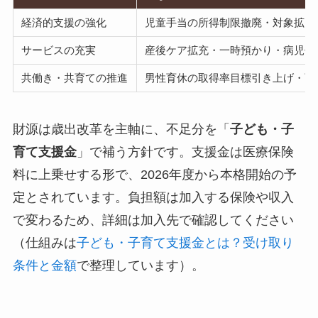
経済的支援の強化
児童手当の所得制限撤廃・対象拡大
サービスの充実
産後ケア拡充・一時預かり・病児保
共働き・共育ての推進
男性育休の取得率目標引き上げ・育
財源は歳出改革を主軸に、不足分を「
子ども・子
育て支援金
」で補う方針です。支援金は医療保険
料に上乗せする形で、2026年度から本格開始の予
定とされています。負担額は加入する保険や収入
で変わるため、詳細は加入先で確認してください
（仕組みは
子ども・子育て支援金とは？受け取り
条件と金額
で整理しています）。