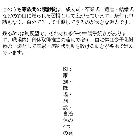
このうち
家族間の感謝状
は、成人式・卒業式・還暦・結婚式
などの節目に贈られる習慣として広がっています。条件も申
請もなく、自分で作って手渡しできるのが大きな魅力です。
残る3つは制度型で、それぞれ条件や申請手続きがありま
す。職場内は育休取得推進の流れで増え、自治体は少子化対
策の一環として表彰・感謝状制度を設ける動きが各地で進ん
でいます。
図：
家
族・
職
場・
施
設・
自治
体の
4つ
の発