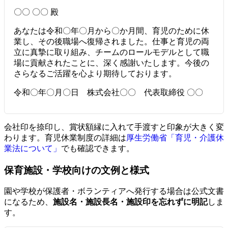
〇〇 〇〇 殿
あなたは令和〇年〇月から〇か月間、育児のために休
業し、その後職場へ復帰されました。仕事と育児の両
立に真摯に取り組み、チームのロールモデルとして職
場に貢献されたことに、深く感謝いたします。今後の
さらなるご活躍を心より期待しております。
令和〇年〇月〇日 株式会社〇〇 代表取締役 〇〇
会社印を捺印し、賞状額縁に入れて手渡すと印象が大きく変
わります。育児休業制度の詳細は
厚生労働省「育児・介護休
業法について」
でも確認できます。
保育施設・学校向けの文例と様式
園や学校が保護者・ボランティアへ発行する場合は公式文書
になるため、
施設名・施設長名・施設印を忘れずに明記
しま
す。