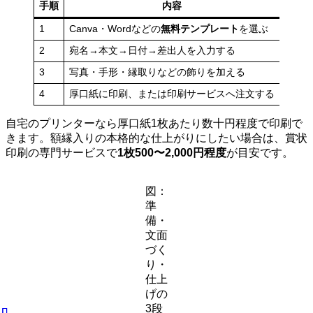
手順
内容
1
Canva・Wordなどの
無料テンプレート
を選ぶ
2
宛名→本文→日付→差出人を入力する
3
写真・手形・縁取りなどの飾りを加える
4
厚口紙に印刷、または印刷サービスへ注文する
自宅のプリンターなら厚口紙1枚あたり数十円程度で印刷で
きます。額縁入りの本格的な仕上がりにしたい場合は、賞状
印刷の専門サービスで
1枚500〜2,000円程度
が目安です。
図：
準
備・
文面
づく
り・
仕上
げの
3段