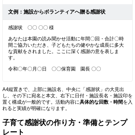
文例：施設からボランティアへ贈る感謝状
感謝状 〇〇 〇〇 様
あなたは本園の読み聞かせ活動に年間〇回・合計〇時
間ご協力いただき、子どもたちの健やかな成長に多大
な貢献をされました。ここに深く感謝の意を表しま
す。
令和〇年〇月〇日 〇〇保育園 園長 〇〇
A4縦置きで、上部に施設名、中央に「感謝状」の大見出
し、その下に宛名と本文、右下に日付・施設長名・施設印を
置く構成が一般的です。活動内容に
具体的な回数・時間
を入
れると実績が明確になります。
子育て感謝状の作り方・準備とテンプ
レート