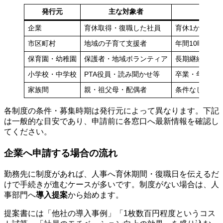
発行元
主な対象者
企業
育休取得・復職した社員
育休1か月以上
市区町村
地域の子育て支援者
年間10時間以
保育園・幼稚園
保護者・地域ボランティア
長期継続のPT
小学校・中学校
PTA役員・読み聞かせ等
卒業・年度末
家族間
親・祖父母・配偶者
条件なし（自
各制度の条件・募集時期は発行元によって異なります。下記
は一般的な目安であり、申請前に各窓口へ最新情報を確認し
てください。
企業へ申請する場合の流れ
勤務先に制度があれば、人事へ育休期間・復職日を伝えるだ
けで手続きが進むケースが多いです。制度がない場合は、人
事部門へ
導入提案
から始めます。
提案書には「他社の導入事例」「1枚数百円程度というコス