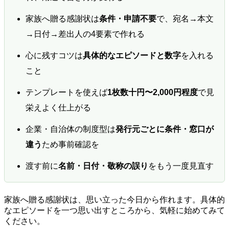
家族へ贈る感謝状は
条件・申請不要
で、宛名→本文
→日付→差出人の4要素で作れる
心に残すコツは
具体的なエピソードと数字
を入れる
こと
テンプレートを使えば
1枚数十円〜2,000円程度
で見
栄えよく仕上がる
企業・自治体の制度型は
発行元ごとに条件・窓口が
違う
ため事前確認を
渡す前に
名前・日付・敬称の誤り
をもう一度見直す
家族へ贈る感謝状は、思い立った今日から作れます。具体的
なエピソードを一つ思い出すところから、気軽に始めてみて
ください。