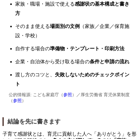
家族・職場・施設で使える
感謝状の基本構成と書き
方
そのまま使える
場面別の文例
（家族／企業／保育施
設・学校）
自作する場合の
準備物・テンプレート・印刷方法
企業・自治体から受け取る場合の
条件と申請の流れ
渡し方のコツと、
失敗しないためのチェックポイン
ト
公的情報源: こども家庭庁（
参照
）／厚生労働省 育児休業制度
（
参照
）
結論を先に書きます
子育て感謝状とは、育児に貢献した人へ「ありがとう」を形