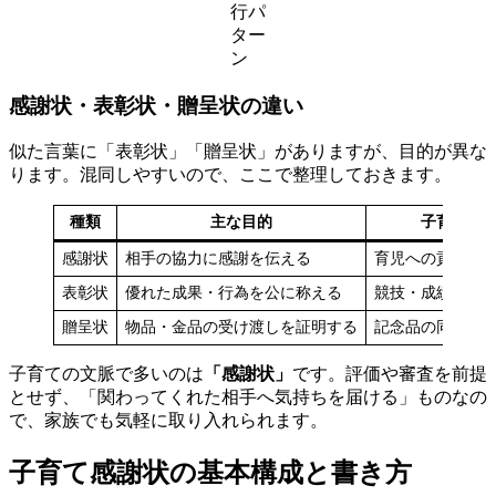
行パ
ター
ン
感謝状・表彰状・贈呈状の違い
似た言葉に「表彰状」「贈呈状」がありますが、目的が異な
ります。混同しやすいので、ここで整理しておきます。
種類
主な目的
子育てで
感謝状
相手の協力に感謝を伝える
育児への貢献・
表彰状
優れた成果・行為を公に称える
競技・成績など
贈呈状
物品・金品の受け渡しを証明する
記念品の同時贈
子育ての文脈で多いのは
「感謝状」
です。評価や審査を前提
とせず、「関わってくれた相手へ気持ちを届ける」ものなの
で、家族でも気軽に取り入れられます。
子育て感謝状の基本構成と書き方