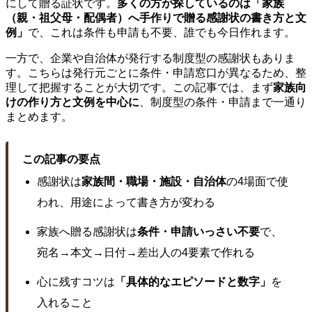
にして贈る証状です。
多くの方が探しているのは「家族
（親・祖父母・配偶者）へ手作りで贈る感謝状の書き方と文
例」
で、これは条件も申請も不要、誰でも今日作れます。
一方で、企業や自治体が発行する制度型の感謝状もありま
す。こちらは発行元ごとに条件・申請窓口が異なるため、整
理して把握することが大切です。この記事では、まず
家族向
けの作り方と文例を中心に
、制度型の条件・申請まで一通り
まとめます。
この記事の要点
感謝状は
家族間・職場・施設・自治体
の4場面で使
われ、用途によって書き方が変わる
家族へ贈る感謝状は
条件・申請いっさい不要
で、
宛名→本文→日付→差出人の4要素で作れる
心に残すコツは
「具体的なエピソードと数字」
を
入れること