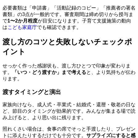
必要書類は「申請書」「活動記録のコピー」「推薦者の署名
書類」の3点が一般的です。審査期間は締め切りから授与ま
で
1〜2か月程度
が目安になります。子育て支援施策の動向
は
こども家庭庁
でも確認できます。
渡し方のコツと失敗しないチェックポ
イント
せっかく作った感謝状も、渡し方ひとつで印象が変わりま
す。
「いつ・どう渡すか」まで考える
と、より気持ちが伝わ
ります。
渡すタイミングと演出
家族向けなら、成人式・卒業式・結婚式・還暦・敬老の日な
ど、節目のタイミングが効果的です。みんなが集まる場で読
み上げると、より思い出に残ります。
照れくさい場合は、食事の席でそっと手渡したり、プレゼン
トに添えたりするだけでも十分です。
サプライズにすると感