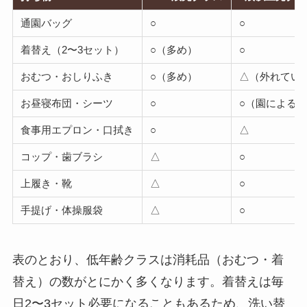
通園バッグ
○
○
着替え（2〜3セット）
○（多め）
○
おむつ・おしりふき
○（多め）
△（外れてい
お昼寝布団・シーツ
○
○（園による
食事用エプロン・口拭き
○
△
コップ・歯ブラシ
△
○
上履き・靴
△
○
手提げ・体操服袋
△
○
表のとおり、低年齢クラスは消耗品（おむつ・着
替え）の数がとにかく多くなります。着替えは毎
日2〜3セット必要になることもあるため、洗い替