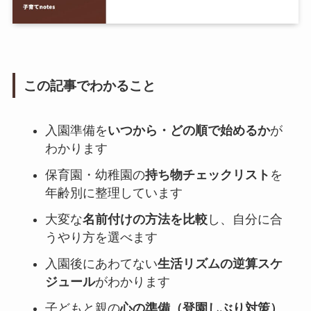
この記事でわかること
入園準備を
いつから・どの順で始めるか
が
わかります
保育園・幼稚園の
持ち物チェックリスト
を
年齢別に整理しています
大変な
名前付けの方法を比較
し、自分に合
うやり方を選べます
入園後にあわてない
生活リズムの逆算スケ
ジュール
がわかります
子どもと親の
心の準備（登園しぶり対策）