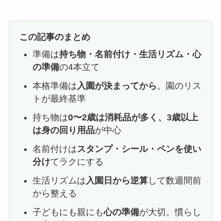
この記事のまとめ
準備は
持ち物・名前付け・生活リズム・心
の準備
の4本立て
本格準備は
入園が決まってから
。園のリス
トが最終基準
持ち物は
0〜2歳は消耗品が多く、3歳以上
は身の回り用品
が中心
名前付けは
スタンプ・シール・ペンを使い
分け
てラクにする
生活リズムは
入園日から逆算
して数週間前
から整える
子どもにも親にも
心の準備
が大切。慣らし