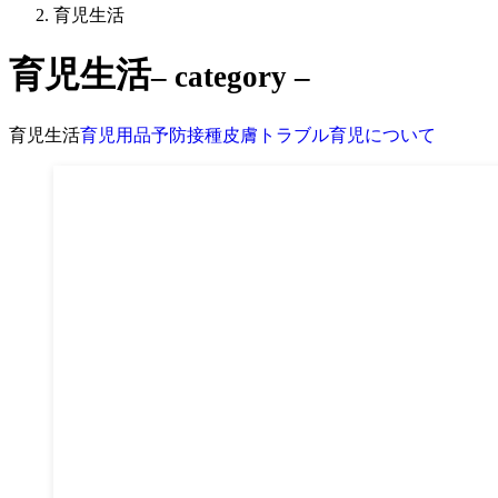
育児生活
育児生活
– category –
育児生活
育児用品
予防接種
皮膚トラブル
育児について