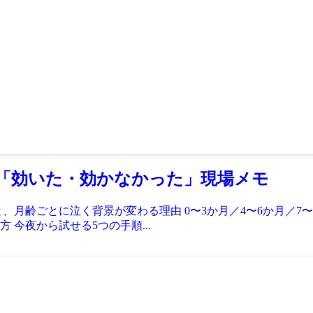
「効いた・効かなかった」現場メモ
、月齢ごとに泣く背景が変わる理由 0〜3か月／4〜6か月／7〜
今夜から試せる5つの手順...