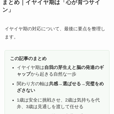
まとめ｜イヤイヤ期は「心が育つサイ
ン」
イヤイヤ期の対応について、最後に要点を整理し
ます。
この記事のまとめ
イヤイヤ期は
自我の芽生えと脳の発達のギ
ャップ
から起きる自然な一歩
関わり方の軸は
共感→選ばせる→完璧をめ
ざさない
1歳は安全に挑戦させ、2歳は気持ちを代
弁、3歳は見通しを渡して任せる