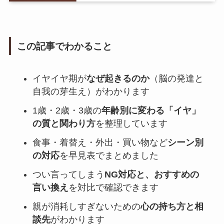
この記事でわかること
イヤイヤ期が
なぜ起きるのか
（脳の発達と
自我の芽生え）がわかります
1歳・2歳・3歳の
年齢別に変わる「イヤ」
の質と関わり方
を整理しています
食事・着替え・外出・買い物など
シーン別
の対応
を早見表でまとめました
つい言ってしまう
NG対応と、おすすめの
言い換え
を対比で確認できます
親が消耗しすぎないための
心の持ち方と相
談先
がわかります